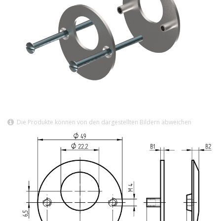
Die Produkte können von den dargestellten Bildern abweichen