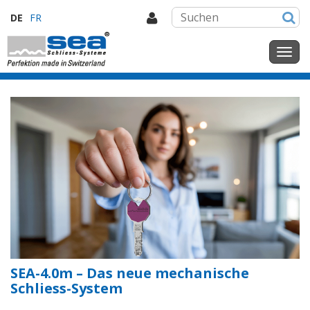
DE
FR
SEA-4.0m – Das neue mechanische
Schliess-System