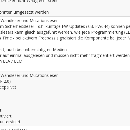
 Drücker nicht Waagrecht steht
konnten umgesetzt werden
, Wandleser und Mutationsleser
m Sicherheitsleser - d.h. künftige FW-Updates (z.B. FW644) können 
tslesers kann gleich ausgeführt werden, wie jede Programmierung (EL
ass Time - bei aktivem Freepass signalisiert die Komponente bei jed
siert, auch bei unberechtigten Medien
r auf einmal ausgelesen und müssen nicht mehr fragmentiert werden
en ELA / ELM
, Wandleser und Mutationsleser
P 2.0)
eepalive)
t
iviert
unterstützt