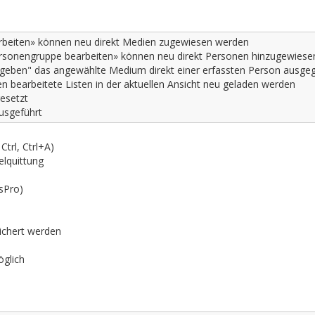
arbeiten» können neu direkt Medien zugewiesen werden
rsonengruppe bearbeiten» können neu direkt Personen hinzugewies
Ausgeben" das angewählte Medium direkt einer erfassten Person ausg
en bearbeitete Listen in der aktuellen Ansicht neu geladen werden
esetzt
usgeführt
trl, Ctrl+A)
elquittung
sPro)
ichert werden
glich