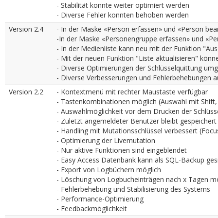
- Stabilität konnte weiter optimiert werden
- Diverse Fehler konnten behoben werden
Version 2.4
- In der Maske «Person erfassen» und «Person be
-In der Maske «Personengruppe erfassen» und «Pe
- In der Medienliste kann neu mit der Funktion "
- Mit der neuen Funktion "Liste aktualisieren" könn
- Diverse Optimierungen der Schlüsselquittung umg
- Diverse Verbesserungen und Fehlerbehebungen a
Version 2.2
- Kontextmenü mit rechter Maustaste verfügbar
- Tastenkombinationen möglich (Auswahl mit Shift, C
- Auswahlmöglichkeit vor dem Drucken der Schlüss
- Zuletzt angemeldeter Benutzer bleibt gespeichert
- Handling mit Mutationsschlüssel verbessert (Focu
- Optimierung der Livemutation
- Nur aktive Funktionen sind eingeblendet
- Easy Access Datenbank kann als SQL-Backup ges
- Export von Logbüchern möglich
- Löschung von Logbucheinträgen nach x Tagen mö
- Fehlerbehebung und Stabilisierung des Systems
- Performance-Optimierung
- Feedbackmöglichkeit