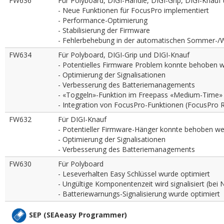
FW636
Für Polyboard, DIGI-Handle, DIGI-Grip, DIGI-Knauf
- Neue Funktionen für FocusPro implementiert
- Performance-Optimierung
- Stabilisierung der Firmware
- Fehlerbehebung in der automatischen Sommer-/W
FW634
Für Polyboard, DIGI-Grip und DIGI-Knauf
- Potentielles Firmware Problem konnte behoben 
- Optimierung der Signalisationen
- Verbesserung des Batteriemanagements
- «Toggeln»-Funktion im Freepass «Medium-Time» (
- Integration von FocusPro-Funktionen (FocusPro 
FW632
Für DIGI-Knauf
- Potentieller Firmware-Hänger konnte behoben w
- Optimierung der Signalisationen
- Verbesserung des Batteriemanagements
FW630
Für Polyboard
- Leseverhalten Easy Schlüssel wurde optimiert
- Ungültige Komponentenzeit wird signalisiert (bei N
- Batteriewarnungs-Signalisierung wurde optimiert
SEP (SEAeasy Programmer)