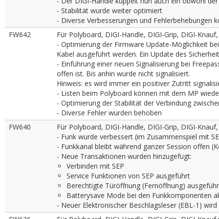
- Der DIGI-Handle kuppelt nun auch ein obwohl der
- Stabilität wurde weiter optimiert
- Diverse Verbesserungen und Fehlerbehebungen 
FW642
Für Polyboard, DIGI-Handle, DIGI-Grip, DIGI-Knauf
- Optimierung der Firmware Update-Möglichkeit bei
Kabel ausgeführt werden. Ein Update des Sicherhei
- Einführung einer neuen Signalisierung bei Freep
offen ist. Bis anhin wurde nicht signalisiert.
Hinweis: es wird immer ein positiver Zutritt signali
- Listen beim Polyboard können mit dem MP wiede
- Optimierung der Stabilität der Verbindung zwisch
- Diverse Fehler wurden behoben
FW640
Für Polyboard, DIGI-Handle, DIGI-Grip, DIGI-Knauf
- Funk wurde verbessert (im Zusammenspiel mit SE
- Funkkanal bleibt während ganzer Session offen (K
- Neue Transaktionen wurden hinzugefügt:
Verbinden mit SEP
Service Funktionen von SEP ausgeführt
Berechtigte Türöffnung (Fernöffnung) ausgeführ
Batterysave Mode bei den Funkkomponenten akt
- Neuer Elektronischer Beschlagsleser (EBL-1) wird 