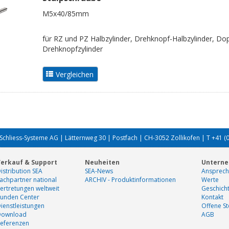
M5x40/85mm
für RZ und PZ Halbzylinder, Drehknopf-Halbzylinder, Dop
Drehknopfzylinder
Schliess-Systeme AG | Lätternweg 30 | Postfach | CH-3052 Zollikofen | T +41 (
erkauf & Support
Neuheiten
Untern
istribution SEA
SEA-News
Ansprech
achpartner national
ARCHIV - Produktinformationen
Werte
ertretungen weltweit
Geschich
unden Center
Kontakt
ienstleistungen
Offene St
Download
AGB
eferenzen