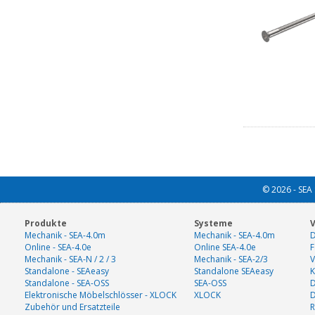
© 2026 - SEA 
Produkte
Systeme
V
Mechanik - SEA-4.0m
Mechanik - SEA-4.0m
D
Online - SEA-4.0e
Online SEA-4.0e
F
Mechanik - SEA-N / 2 / 3
Mechanik - SEA-2/3
V
Standalone - SEAeasy
Standalone SEAeasy
K
Standalone - SEA-OSS
SEA-OSS
D
Elektronische Möbelschlösser - XLOCK
XLOCK
Zubehör und Ersatzteile
R