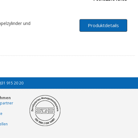
pelzylinder und
Produktdetails
0)31 915 20 20
ehmen
partner
te
ellen