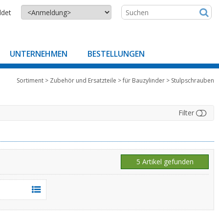
ldet
UNTERNEHMEN
BESTELLUNGEN
Sortiment
>
Zubehör und Ersatzteile
>
für Bauzylinder
>
Stulpschrauben
Filter
5 Artikel gefunden