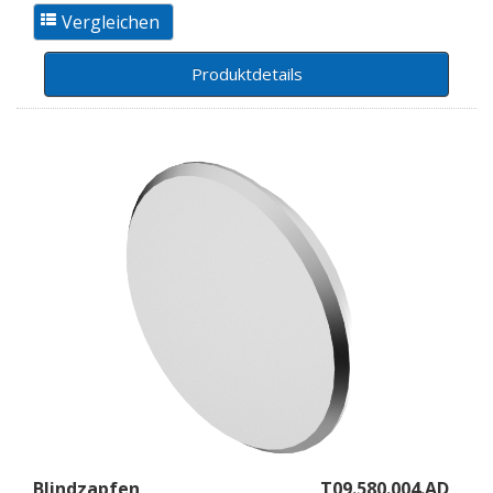
Produktdetails
Blindzapfen
T09.580.004.AD