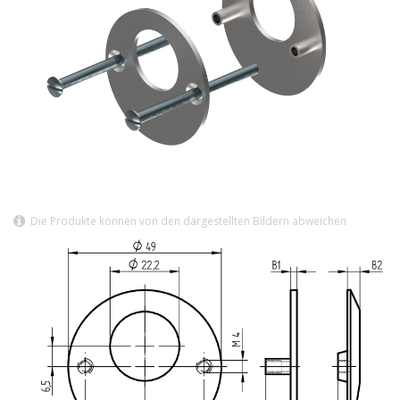
Die Produkte können von den dargestellten Bildern abweichen