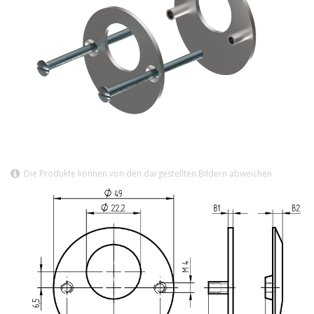
Die Produkte können von den dargestellten Bildern abweichen