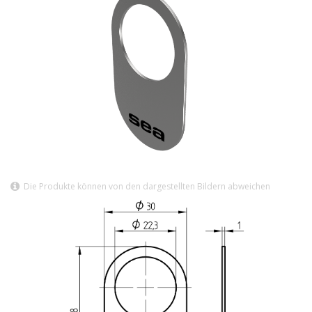
Die Produkte können von den dargestellten Bildern abweichen