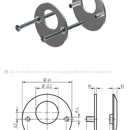
Die Produkte können von den dargestellten Bildern abweichen