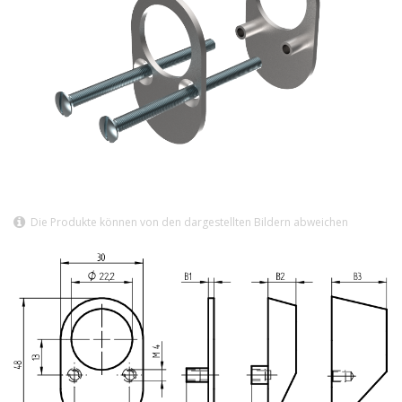
Die Produkte können von den dargestellten Bildern abweichen