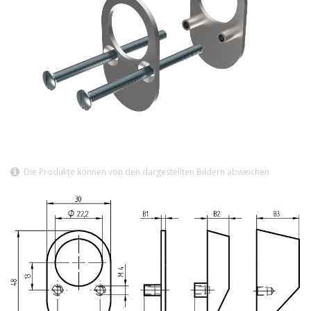
Die Produkte können von den dargestellten Bildern abweichen