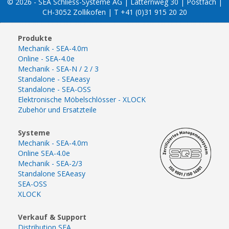
© 2026 - SEA Schliess-Systeme AG | Lätternweg 30 | Postfach |
CH-3052 Zollikofen | T +41 (0)31 915 20 20
Produkte
Mechanik - SEA-4.0m
Online - SEA-4.0e
Mechanik - SEA-N / 2 / 3
Standalone - SEAeasy
Standalone - SEA-OSS
Elektronische Möbelschlösser - XLOCK
Zubehör und Ersatzteile
Systeme
Mechanik - SEA-4.0m
Online SEA-4.0e
Mechanik - SEA-2/3
Standalone SEAeasy
SEA-OSS
XLOCK
Verkauf & Support
Distribution SEA