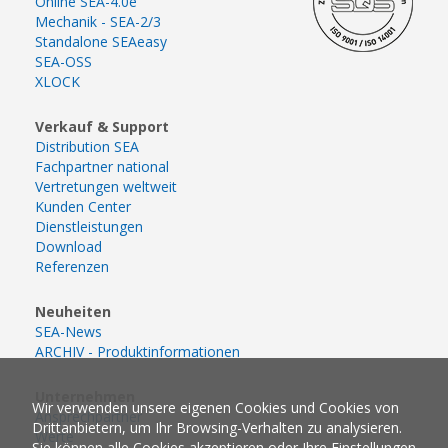
Online SEA-4.0e
Mechanik - SEA-2/3
Standalone SEAeasy
SEA-OSS
XLOCK
Verkauf & Support
Distribution SEA
Fachpartner national
Vertretungen weltweit
Kunden Center
Dienstleistungen
Download
Referenzen
Neuheiten
SEA-News
ARCHIV - Produktinformationen
Unternehmen
Wir verwenden unsere eigenen Cookies und Cookies von
Ansprechpartner
Drittanbietern, um Ihr Browsing-Verhalten zu analysieren.
Werte
Sie können alle Cookies akzeptieren oder Ihre Einstellungen