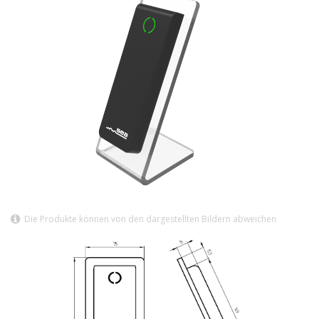
Die Produkte können von den dargestellten Bildern abweichen