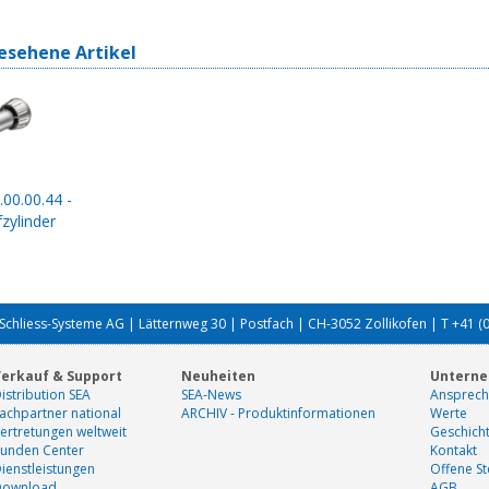
esehene Artikel
.00.00.44 -
zylinder
Schliess-Systeme AG | Lätternweg 30 | Postfach | CH-3052 Zollikofen | T +41 (
erkauf & Support
Neuheiten
Untern
istribution SEA
SEA-News
Ansprech
achpartner national
ARCHIV - Produktinformationen
Werte
ertretungen weltweit
Geschich
unden Center
Kontakt
ienstleistungen
Offene St
Download
AGB