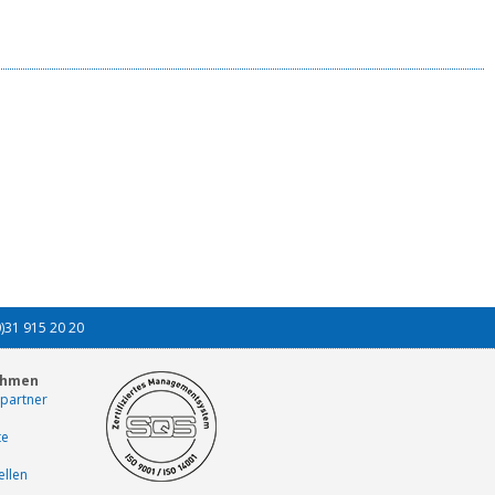
0)31 915 20 20
ehmen
partner
te
ellen