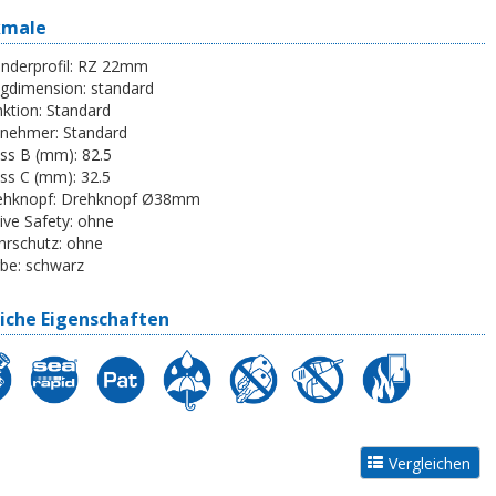
kmale
inderprofil:
RZ 22mm
egdimension:
standard
ktion:
Standard
tnehmer:
Standard
ss B (mm):
82.5
ss C (mm):
32.5
ehknopf:
Drehknopf Ø38mm
ive Safety:
ohne
rschutz:
ohne
be:
schwarz
iche Eigenschaften