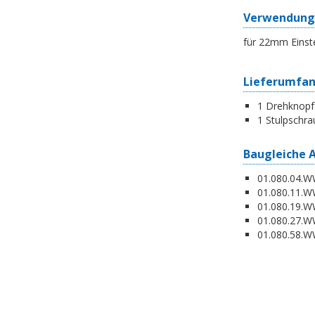
Verwendung
für 22mm Einst
Lieferumfa
1 Drehknopf
1 Stulpschra
Baugleiche 
01.080.04.WW
01.080.11.WW
01.080.19.W
01.080.27.WW
01.080.58.WW