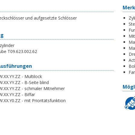
Mer
eckschlösser und aufgesetzte Schlösser
Zyl
St
Fun
ng
Mi
Ma
zylinder
Ma
ube T09.623.002.62
Dr
Act
Ausführungen
Boh
Far
.XX.YY.ZZ - Multilock
.XX.YY.ZZ - B-Seite blind
Mögl
W.XX.YY.ZZ - schmaler Mitnehmer
.XX.YY.ZZ - Biffar
.XX.Y0.ZZ - mit Prioritätsfunktion