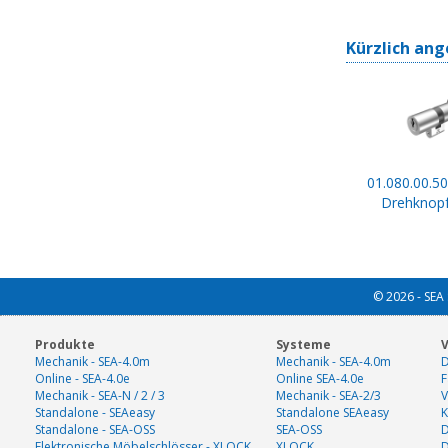
Kürzlich ang
01.080.00.50
Drehknopf
© 2026 - SEA 
Produkte
Systeme
V
Mechanik - SEA-4.0m
Mechanik - SEA-4.0m
D
Online - SEA-4.0e
Online SEA-4.0e
F
Mechanik - SEA-N / 2 / 3
Mechanik - SEA-2/3
V
Standalone - SEAeasy
Standalone SEAeasy
K
Standalone - SEA-OSS
SEA-OSS
D
Elektronische Möbelschlösser - XLOCK
XLOCK