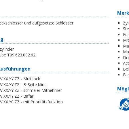
Mer
eckschlösser und aufgesetzte Schlösser
Zyl
St
Fun
ng
Mi
Ma
zylinder
Ma
ube T09.623.002.62
Dr
Act
Ausführungen
Boh
Far
.XX.YY.ZZ - Multilock
.XX.YY.ZZ - B-Seite blind
Mögl
W.XX.YY.ZZ - schmaler Mitnehmer
.XX.YY.ZZ - Biffar
.XX.Y0.ZZ - mit Prioritätsfunktion