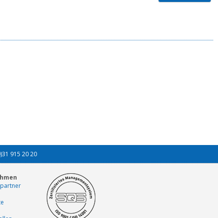
0)31 915 20 20
ehmen
partner
te