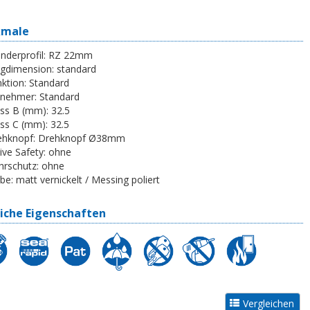
kmale
inderprofil:
RZ 22mm
egdimension:
standard
ktion:
Standard
tnehmer:
Standard
ss B (mm):
32.5
ss C (mm):
32.5
ehknopf:
Drehknopf Ø38mm
ive Safety:
ohne
rschutz:
ohne
be:
matt vernickelt / Messing poliert
iche Eigenschaften