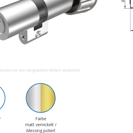
können von den dargestellten Bildern abweichen
r
Farbe
matt vernickelt /
Messing poliert