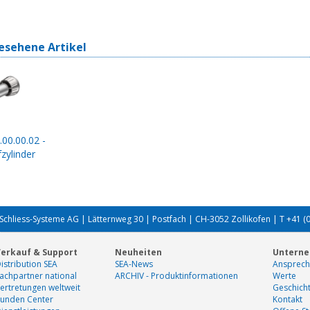
esehene Artikel
.00.00.02 -
zylinder
Schliess-Systeme AG | Lätternweg 30 | Postfach | CH-3052 Zollikofen | T +41 (
erkauf & Support
Neuheiten
Untern
istribution SEA
SEA-News
Ansprech
achpartner national
ARCHIV - Produktinformationen
Werte
ertretungen weltweit
Geschich
unden Center
Kontakt