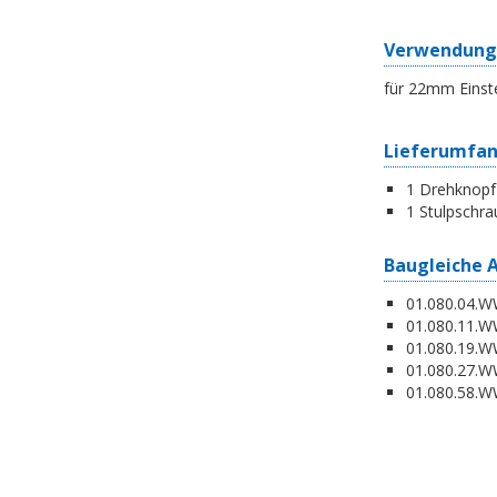
Verwendung
für 22mm Einst
Lieferumfa
1 Drehknopf
1 Stulpschra
Baugleiche 
01.080.04.WW
01.080.11.WW
01.080.19.W
01.080.27.WW
01.080.58.WW