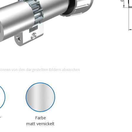
können von den dargestellten Bildern abweichen
r
Farbe
matt vernickelt