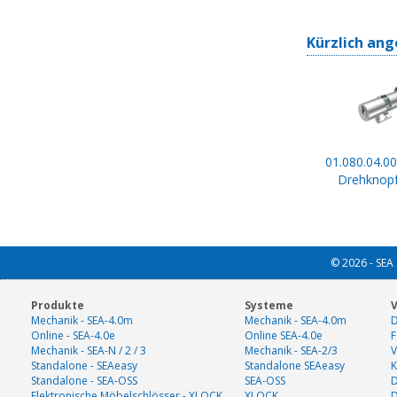
Kürzlich ang
01.080.04.00
Drehknopf
© 2026 - SEA 
Produkte
Systeme
V
Mechanik - SEA-4.0m
Mechanik - SEA-4.0m
D
Online - SEA-4.0e
Online SEA-4.0e
F
Mechanik - SEA-N / 2 / 3
Mechanik - SEA-2/3
V
Standalone - SEAeasy
Standalone SEAeasy
K
Standalone - SEA-OSS
SEA-OSS
D
Elektronische Möbelschlösser - XLOCK
XLOCK