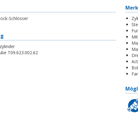
Mer
lock-Schlösser
Zyl
St
Fun
ng
Mi
Ma
zylinder
Ma
ube T09.623.002.62
Dr
Act
Boh
Far
Mögl