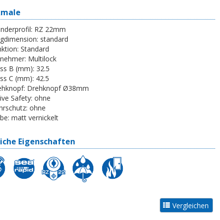
kmale
inderprofil:
RZ 22mm
egdimension:
standard
ktion:
Standard
tnehmer:
Multilock
ss B (mm):
32.5
ss C (mm):
42.5
ehknopf:
Drehknopf Ø38mm
ive Safety:
ohne
rschutz:
ohne
be:
matt vernickelt
iche Eigenschaften