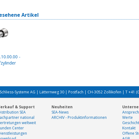
esehene Artikel
.10.00.00 -
zylinder
Schliess-Systeme AG | Lätternweg 30 | Postfach | CH-3052 Zollikofen | T +41 (
erkauf & Support
Neuheiten
Untern
istribution SEA
SEA-News
Ansprech
achpartner national
ARCHIV - Produktinformationen
Werte
ertretungen weltweit
Geschich
unden Center
Kontakt
ienstleistungen
Offene St
Download
AGB