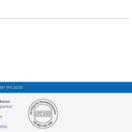
0)31 915 20 20
ehmen
partner
te
ellen