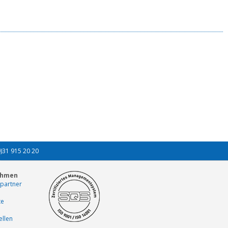
0)31 915 20 20
ehmen
partner
te
ellen