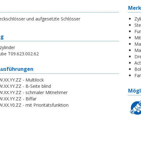
Mer
eckschlösser und aufgesetzte Schlösser
Zyl
St
Fun
ng
Mi
Ma
zylinder
Ma
ube T09.623.002.62
Dr
Act
Ausführungen
Boh
Far
.XX.YY.ZZ - Multilock
.XX.YY.ZZ - B-Seite blind
Mögl
W.XX.YY.ZZ - schmaler Mitnehmer
.XX.YY.ZZ - Biffar
.XX.Y0.ZZ - mit Prioritätsfunktion