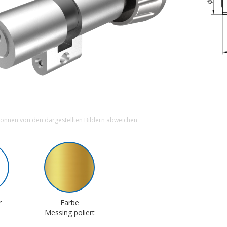
können von den dargestellten Bildern abweichen
r
Farbe
Messing poliert