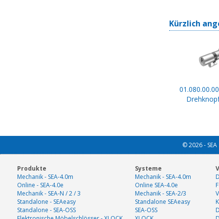
Kürzlich ang
01.080.00.00
Drehknopf
© 2026 - SEA 
Produkte
Systeme
V
Mechanik - SEA-4.0m
Mechanik - SEA-4.0m
D
Online - SEA-4.0e
Online SEA-4.0e
F
Mechanik - SEA-N / 2 / 3
Mechanik - SEA-2/3
V
Standalone - SEAeasy
Standalone SEAeasy
K
Standalone - SEA-OSS
SEA-OSS
D
Elektronische Möbelschlösser - XLOCK
XLOCK