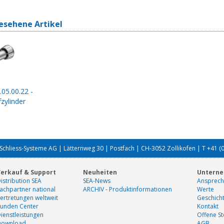
esehene Artikel
.05.00.22 -
zylinder
Schliess-Systeme AG | Lätternweg 30 | Postfach | CH-3052 Zollikofen | T +41 (
erkauf & Support
Neuheiten
Untern
istribution SEA
SEA-News
Ansprech
achpartner national
ARCHIV - Produktinformationen
Werte
ertretungen weltweit
Geschich
unden Center
Kontakt
ienstleistungen
Offene St
Download
AGB