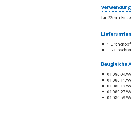
Verwendung
für 22mm Einst
Lieferumfa
1 Drehknopf
1 Stulpschra
Baugleiche 
01.080.04.WW
01.080.11.WW
01.080.19.W
01.080.27.WW
01.080.58.WW