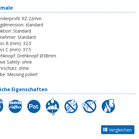
kmale
inderprofil:
RZ 22mm
egdimension:
standard
ktion:
Standard
tnehmer:
Standard
ss B (mm):
32.5
ss C (mm):
37.5
ehknopf:
Drehknopf Ø38mm
ive Safety:
ohne
rschutz:
ohne
be:
Messing poliert
iche Eigenschaften