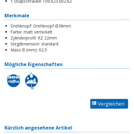
1 Stulpschraube T09.623.002.62
Merkmale
Drehknopf:
Drehknopf Ø38mm
Farbe:
matt vernickelt
Zylinderprofil:
RZ 22mm
Stegdimension:
standard
Mass B (mm):
62.5
Mögliche Eigenschaften
Kürzlich angesehene Artikel