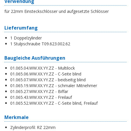
Verwendung
für 22mm Einsteckschlösser und aufgesetzte Schlösser
Lieferumfang
1 Doppelzylinder
1 Stulpschraube T09.623.002.62
Baugleiche Ausführungen
01.065.04.WW.XX.YY.ZZ - Multilock
01.065.06.WW.XX.YY.ZZ - C-Seite blind
01.065.07.WW.XX.YY.ZZ - beidseitig blind
01.065.19.WW.XX.YY.ZZ - schmaler Mitnehmer
01.065.27.WW.XX.YY.ZZ - Biffar
01.065.43.WW.XX.YY.ZZ - Freilauf
01.065.52.WW.XX.YY.ZZ - C-Seite blind, Freilauf
Merkmale
Zylinderprofil:
RZ 22mm