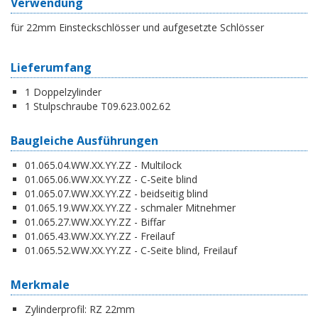
Verwendung
für 22mm Einsteckschlösser und aufgesetzte Schlösser
Lieferumfang
1 Doppelzylinder
1 Stulpschraube T09.623.002.62
Baugleiche Ausführungen
01.065.04.WW.XX.YY.ZZ - Multilock
01.065.06.WW.XX.YY.ZZ - C-Seite blind
01.065.07.WW.XX.YY.ZZ - beidseitig blind
01.065.19.WW.XX.YY.ZZ - schmaler Mitnehmer
01.065.27.WW.XX.YY.ZZ - Biffar
01.065.43.WW.XX.YY.ZZ - Freilauf
01.065.52.WW.XX.YY.ZZ - C-Seite blind, Freilauf
Merkmale
Zylinderprofil:
RZ 22mm