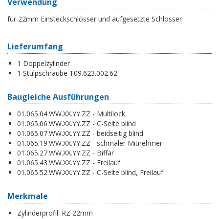
Verwendung
für 22mm Einsteckschlösser und aufgesetzte Schlösser
Lieferumfang
1 Doppelzylinder
1 Stulpschraube T09.623.002.62
Baugleiche Ausführungen
01.065.04.WW.XX.YY.ZZ - Multilock
01.065.06.WW.XX.YY.ZZ - C-Seite blind
01.065.07.WW.XX.YY.ZZ - beidseitig blind
01.065.19.WW.XX.YY.ZZ - schmaler Mitnehmer
01.065.27.WW.XX.YY.ZZ - Biffar
01.065.43.WW.XX.YY.ZZ - Freilauf
01.065.52.WW.XX.YY.ZZ - C-Seite blind, Freilauf
Merkmale
Zylinderprofil:
RZ 22mm