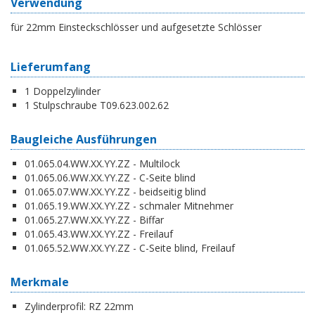
Verwendung
für 22mm Einsteckschlösser und aufgesetzte Schlösser
Lieferumfang
1 Doppelzylinder
1 Stulpschraube T09.623.002.62
Baugleiche Ausführungen
01.065.04.WW.XX.YY.ZZ - Multilock
01.065.06.WW.XX.YY.ZZ - C-Seite blind
01.065.07.WW.XX.YY.ZZ - beidseitig blind
01.065.19.WW.XX.YY.ZZ - schmaler Mitnehmer
01.065.27.WW.XX.YY.ZZ - Biffar
01.065.43.WW.XX.YY.ZZ - Freilauf
01.065.52.WW.XX.YY.ZZ - C-Seite blind, Freilauf
Merkmale
Zylinderprofil:
RZ 22mm