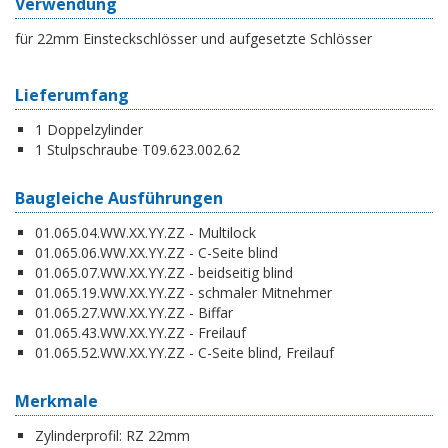
Verwendung
für 22mm Einsteckschlösser und aufgesetzte Schlösser
Lieferumfang
1 Doppelzylinder
1 Stulpschraube T09.623.002.62
Baugleiche Ausführungen
01.065.04.WW.XX.YY.ZZ - Multilock
01.065.06.WW.XX.YY.ZZ - C-Seite blind
01.065.07.WW.XX.YY.ZZ - beidseitig blind
01.065.19.WW.XX.YY.ZZ - schmaler Mitnehmer
01.065.27.WW.XX.YY.ZZ - Biffar
01.065.43.WW.XX.YY.ZZ - Freilauf
01.065.52.WW.XX.YY.ZZ - C-Seite blind, Freilauf
Merkmale
Zylinderprofil:
RZ 22mm