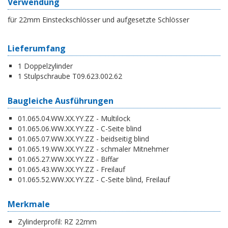
Verwendung
für 22mm Einsteckschlösser und aufgesetzte Schlösser
Lieferumfang
1 Doppelzylinder
1 Stulpschraube T09.623.002.62
Baugleiche Ausführungen
01.065.04.WW.XX.YY.ZZ - Multilock
01.065.06.WW.XX.YY.ZZ - C-Seite blind
01.065.07.WW.XX.YY.ZZ - beidseitig blind
01.065.19.WW.XX.YY.ZZ - schmaler Mitnehmer
01.065.27.WW.XX.YY.ZZ - Biffar
01.065.43.WW.XX.YY.ZZ - Freilauf
01.065.52.WW.XX.YY.ZZ - C-Seite blind, Freilauf
Merkmale
Zylinderprofil:
RZ 22mm