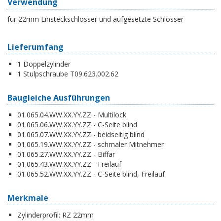
Verwendung
für 22mm Einsteckschlösser und aufgesetzte Schlösser
Lieferumfang
1 Doppelzylinder
1 Stulpschraube T09.623.002.62
Baugleiche Ausführungen
01.065.04.WW.XX.YY.ZZ - Multilock
01.065.06.WW.XX.YY.ZZ - C-Seite blind
01.065.07.WW.XX.YY.ZZ - beidseitig blind
01.065.19.WW.XX.YY.ZZ - schmaler Mitnehmer
01.065.27.WW.XX.YY.ZZ - Biffar
01.065.43.WW.XX.YY.ZZ - Freilauf
01.065.52.WW.XX.YY.ZZ - C-Seite blind, Freilauf
Merkmale
Zylinderprofil:
RZ 22mm