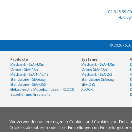
01.043.39.00
Halbzyl
© 2026 - SEA 
Produkte
Systeme
V
Mechanik - SEA-4.0m
Mechanik - SEA-4.0m
D
Online - SEA-4.0e
Online SEA-4.0e
F
Mechanik - SEA-N / 2 / 3
Mechanik - SEA-2/3
V
Standalone - SEAeasy
Standalone SEAeasy
K
Standalone - SEA-OSS
SEA-OSS
D
Elektronische Möbelschlösser - XLOCK
XLOCK
Zubehör und Ersatzteile
R
Wir verwenden unsere eigenen Cookies und Cookies von Drittanbi
Cookies akzeptieren oder Ihre Einstellungen im Einstellungsbere