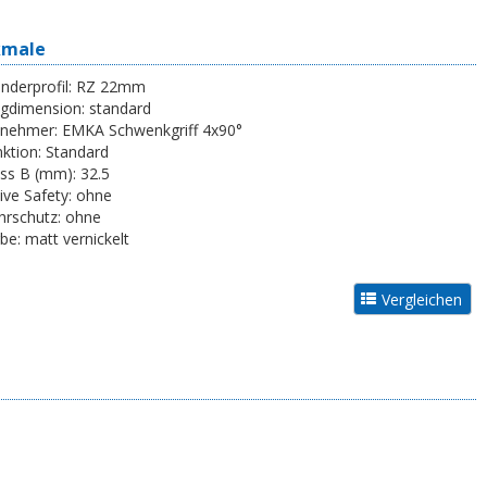
kmale
inderprofil:
RZ 22mm
egdimension:
standard
tnehmer:
EMKA Schwenkgriff 4x90°
ktion:
Standard
ss B (mm):
32.5
ive Safety:
ohne
rschutz:
ohne
be:
matt vernickelt