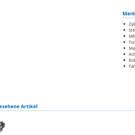
Mer
Zyl
St
Mi
Fun
Ma
Act
Boh
Far
esehene Artikel