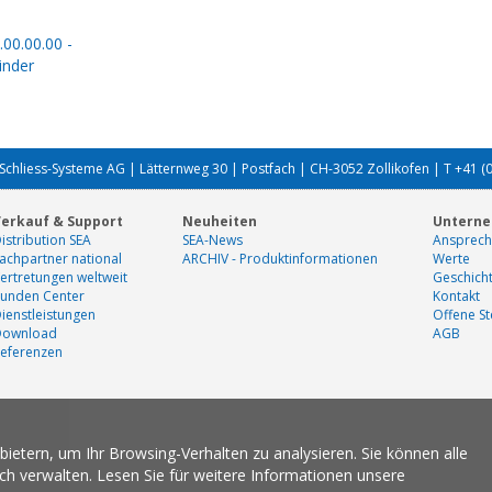
.00.00.00 -
inder
Schliess-Systeme AG | Lätternweg 30 | Postfach | CH-3052 Zollikofen | T +41 (
erkauf & Support
Neuheiten
Untern
istribution SEA
SEA-News
Ansprech
achpartner national
ARCHIV - Produktinformationen
Werte
ertretungen weltweit
Geschich
unden Center
Kontakt
ienstleistungen
Offene St
Download
AGB
eferenzen
etern, um Ihr Browsing-Verhalten zu analysieren. Sie können alle
ich verwalten. Lesen Sie für weitere Informationen unsere