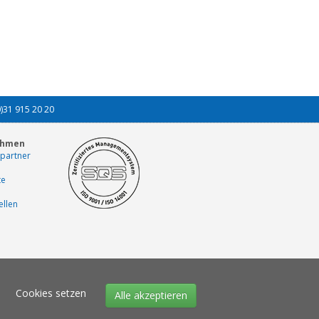
0)31 915 20 20
ehmen
partner
te
ellen
Cookies setzen
Alle akzeptieren