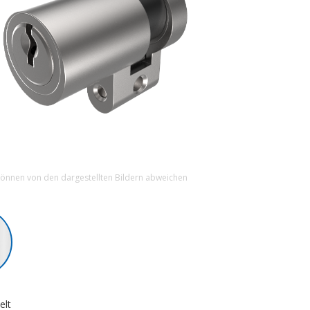
können von den dargestellten Bildern abweichen
elt