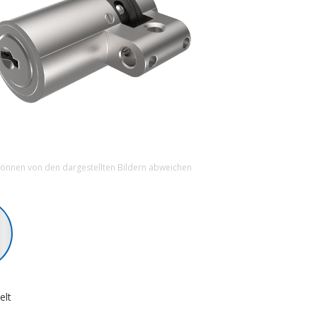
können von den dargestellten Bildern abweichen
elt