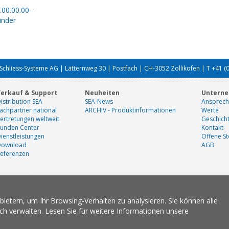
.00.00.00 -
inder
Schliess-Systeme AG | Lätternweg 30 | Postfach | CH-3052 Zollikofen | T +41 (
erkauf & Support
Neuheiten
Untern
istribution SEA
SEA-News
Ansprech
achpartner national
ARCHIV - Produktinformationen
Werte
ertretungen weltweit
Geschich
unden Center
Kontakt
ienstleistungen
Offene St
Download
AGB
eferenzen
etern, um Ihr Browsing-Verhalten zu analysieren. Sie können alle
ich verwalten. Lesen Sie für weitere Informationen unsere