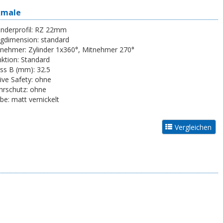
kmale
inderprofil:
RZ 22mm
egdimension:
standard
tnehmer:
Zylinder 1x360°, Mitnehmer 270°
ktion:
Standard
ss B (mm):
32.5
ive Safety:
ohne
rschutz:
ohne
be:
matt vernickelt