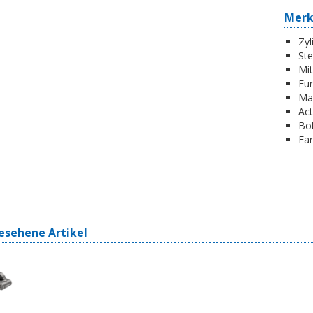
Mer
Zyl
St
Mi
Fun
Ma
Act
Boh
Far
esehene Artikel