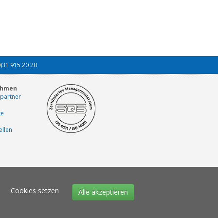
0)31 915 20 20
ehmen
partner
te
ellen
Cookies setzen
Alle akzeptieren