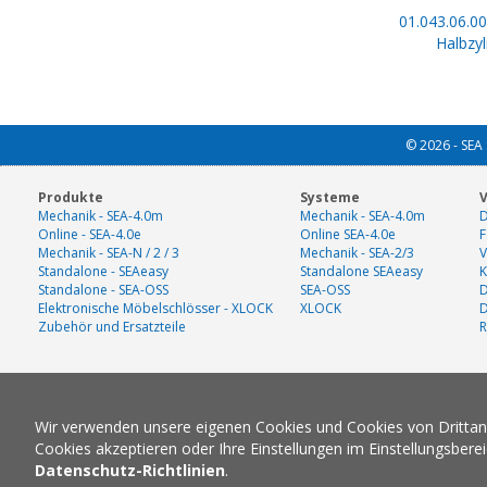
01.043.06.00
Halbzyl
© 2026 - SEA 
Produkte
Systeme
V
Mechanik - SEA-4.0m
Mechanik - SEA-4.0m
D
Online - SEA-4.0e
Online SEA-4.0e
F
Mechanik - SEA-N / 2 / 3
Mechanik - SEA-2/3
V
Standalone - SEAeasy
Standalone SEAeasy
K
Standalone - SEA-OSS
SEA-OSS
D
Elektronische Möbelschlösser - XLOCK
XLOCK
Zubehör und Ersatzteile
R
Wir verwenden unsere eigenen Cookies und Cookies von Drittanbi
Cookies akzeptieren oder Ihre Einstellungen im Einstellungsbere
Datenschutz-Richtlinien
.