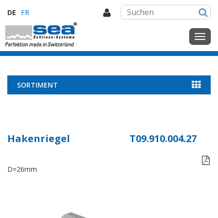
DE
FR
SORTIMENT
Hakenriegel
T09.910.004.27

D=26mm