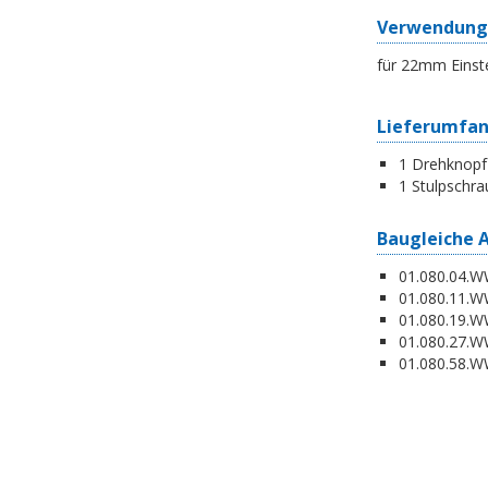
Verwendung
für 22mm Einst
Lieferumfa
1 Drehknopf
1 Stulpschra
Baugleiche 
01.080.04.WW
01.080.11.WW
01.080.19.W
01.080.27.WW
01.080.58.WW