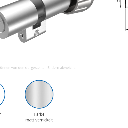
können von den dargestellten Bildern abweichen
r
Farbe
matt vernickelt