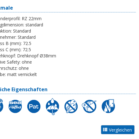
kmale
inderprofil:
RZ 22mm
egdimension:
standard
ktion:
Standard
tnehmer:
Standard
ss B (mm):
72.5
ss C (mm):
72.5
ehknopf:
Drehknopf Ø38mm
ive Safety:
ohne
rschutz:
ohne
be:
matt vernickelt
iche Eigenschaften