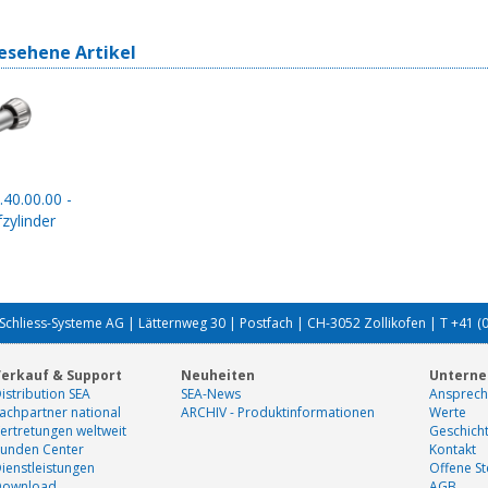
esehene Artikel
.40.00.00 -
zylinder
Schliess-Systeme AG | Lätternweg 30 | Postfach | CH-3052 Zollikofen | T +41 (
erkauf & Support
Neuheiten
Untern
istribution SEA
SEA-News
Ansprech
achpartner national
ARCHIV - Produktinformationen
Werte
ertretungen weltweit
Geschich
unden Center
Kontakt
ienstleistungen
Offene St
Download
AGB