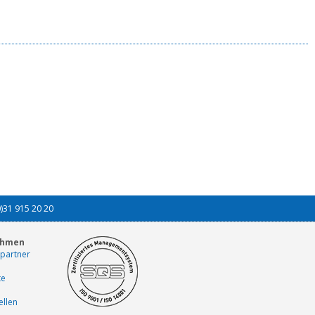
0)31 915 20 20
ehmen
partner
te
ellen