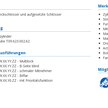
Mer
eckschlösser und aufgesetzte Schlösser
Zyl
St
Fun
ng
Mi
Ma
zylinder
Ma
ube T09.623.002.62
Dr
Act
Ausführungen
Boh
Far
.XX.YY.ZZ - Multilock
.XX.YY.ZZ - B-Seite blind
Mögl
W.XX.YY.ZZ - schmaler Mitnehmer
.XX.YY.ZZ - Biffar
.XX.Y0.ZZ - mit Prioritätsfunktion