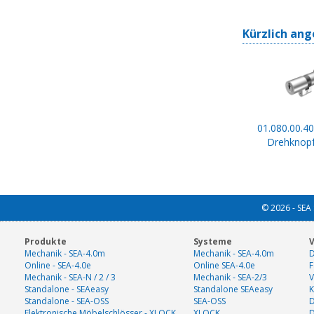
Kürzlich ang
01.080.00.40
Drehknopf
© 2026 - SEA 
Produkte
Systeme
V
Mechanik - SEA-4.0m
Mechanik - SEA-4.0m
D
Online - SEA-4.0e
Online SEA-4.0e
F
Mechanik - SEA-N / 2 / 3
Mechanik - SEA-2/3
V
Standalone - SEAeasy
Standalone SEAeasy
K
Standalone - SEA-OSS
SEA-OSS
D
Elektronische Möbelschlösser - XLOCK
XLOCK