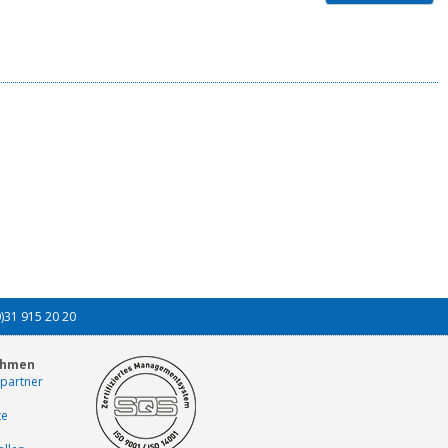
0)31 915 20 20
ehmen
partner
te