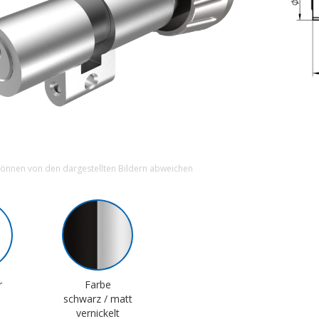
können von den dargestellten Bildern abweichen
r
Farbe
schwarz / matt
vernickelt