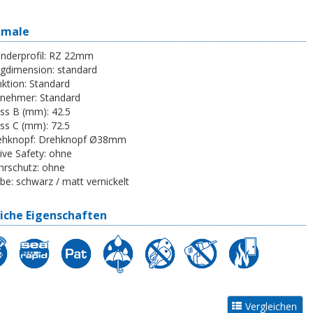
kmale
inderprofil:
RZ 22mm
egdimension:
standard
ktion:
Standard
tnehmer:
Standard
ss B (mm):
42.5
ss C (mm):
72.5
ehknopf:
Drehknopf Ø38mm
ive Safety:
ohne
rschutz:
ohne
be:
schwarz / matt vernickelt
iche Eigenschaften