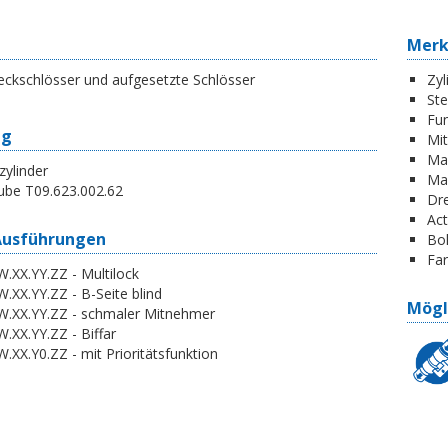
Mer
eckschlösser und aufgesetzte Schlösser
Zyl
St
Fun
ng
Mi
Ma
zylinder
Ma
ube T09.623.002.62
Dr
Act
Ausführungen
Boh
Far
.XX.YY.ZZ - Multilock
.XX.YY.ZZ - B-Seite blind
Mögl
W.XX.YY.ZZ - schmaler Mitnehmer
.XX.YY.ZZ - Biffar
.XX.Y0.ZZ - mit Prioritätsfunktion