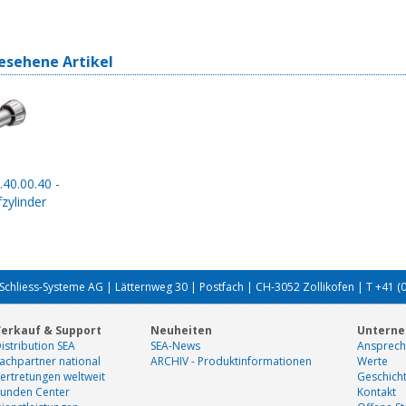
esehene Artikel
.40.00.40 -
zylinder
Schliess-Systeme AG | Lätternweg 30 | Postfach | CH-3052 Zollikofen | T +41 (
erkauf & Support
Neuheiten
Untern
istribution SEA
SEA-News
Ansprech
achpartner national
ARCHIV - Produktinformationen
Werte
ertretungen weltweit
Geschich
unden Center
Kontakt