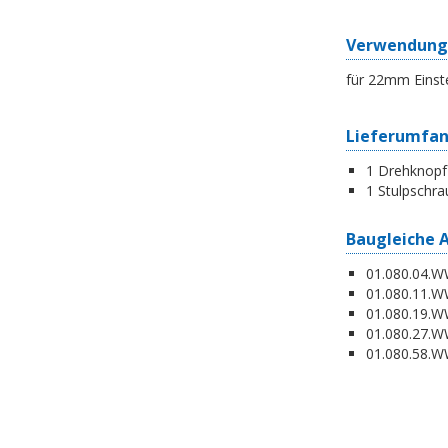
Verwendung
für 22mm Einst
Lieferumfa
1 Drehknopf
1 Stulpschra
Baugleiche 
01.080.04.WW
01.080.11.WW
01.080.19.W
01.080.27.WW
01.080.58.WW