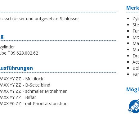
Mer
eckschlösser und aufgesetzte Schlösser
Zyl
St
Fun
ng
Mi
Ma
zylinder
Ma
ube T09.623.002.62
Dr
Act
Ausführungen
Boh
Far
.XX.YY.ZZ - Multilock
.XX.YY.ZZ - B-Seite blind
Mögl
W.XX.YY.ZZ - schmaler Mitnehmer
.XX.YY.ZZ - Biffar
.XX.Y0.ZZ - mit Prioritätsfunktion