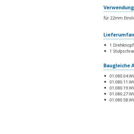
Verwendung
für 22mm Einst
Lieferumfa
1 Drehknopf
1 Stulpschra
Baugleiche 
01.080.04.WW
01.080.11.WW
01.080.19.W
01.080.27.WW
01.080.58.WW