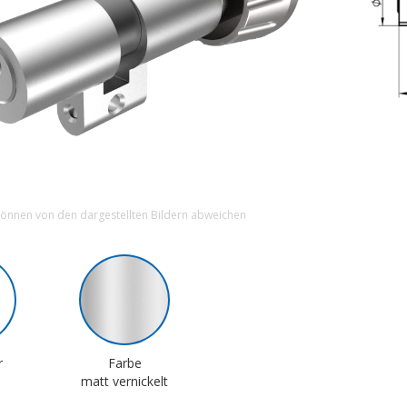
können von den dargestellten Bildern abweichen
r
Farbe
matt vernickelt