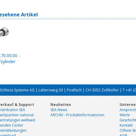
esehene Artikel
.70.00.00 -
zylinder
Schliess-Systeme AG | Lätternweg 30 | Postfach | CH-3052 Zollikofen | T +41 (
erkauf & Support
Neuheiten
Untern
istribution SEA
SEA-News
Ansprech
achpartner national
ARCHIV - Produktinformationen
Werte
ertretungen weltweit
Geschich
unden Center
Kontakt
ienstleistungen
Offene St
Download
AGB