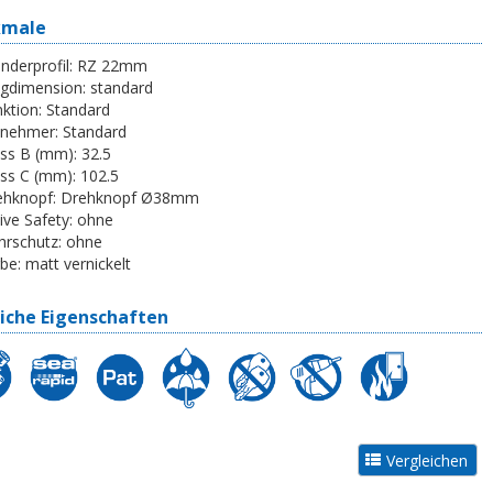
kmale
inderprofil:
RZ 22mm
egdimension:
standard
ktion:
Standard
tnehmer:
Standard
ss B (mm):
32.5
ss C (mm):
102.5
ehknopf:
Drehknopf Ø38mm
ive Safety:
ohne
rschutz:
ohne
be:
matt vernickelt
iche Eigenschaften