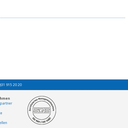
0)31 915 20 20
ehmen
partner
te
ellen