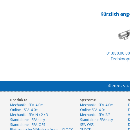
Kürzlich ang
01.080.00.00
Drehknopf
© 2026 - SEA 
Produkte
Systeme
V
Mechanik - SEA-4.0m
Mechanik - SEA-4.0m
D
Online - SEA-4.0e
Online SEA-4.0e
F
Mechanik - SEA-N / 2 / 3
Mechanik - SEA-2/3
V
Standalone - SEAeasy
Standalone SEAeasy
K
Standalone - SEA-OSS
SEA-OSS
D
Elektronische Möbelschlösser - XLOCK
XLOCK