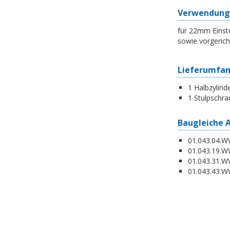
Verwendung
für 22mm Einste
sowie vorgerich
Lieferumfa
1 Halbzylind
1 Stulpschra
Baugleiche 
01.043.04.WW
01.043.19.W
01.043.31.WW
01.043.43.WW