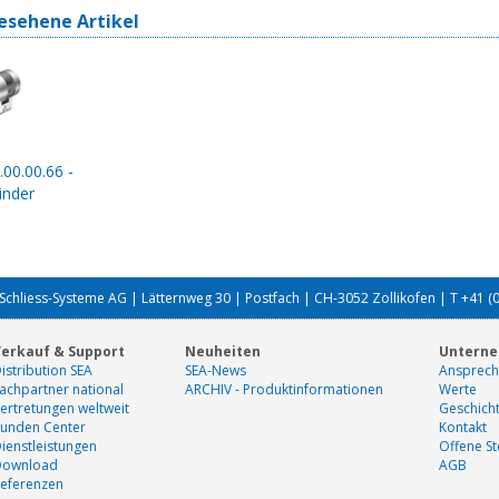
esehene Artikel
.00.00.66 -
inder
Schliess-Systeme AG | Lätternweg 30 | Postfach | CH-3052 Zollikofen | T +41 (
erkauf & Support
Neuheiten
Untern
istribution SEA
SEA-News
Ansprech
achpartner national
ARCHIV - Produktinformationen
Werte
ertretungen weltweit
Geschich
unden Center
Kontakt
ienstleistungen
Offene St
Download
AGB
eferenzen