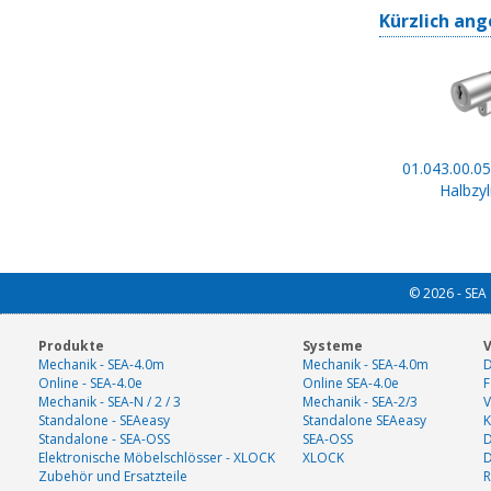
Kürzlich ang
01.043.00.05
Halbzyl
© 2026 - SEA 
Produkte
Systeme
V
Mechanik - SEA-4.0m
Mechanik - SEA-4.0m
D
Online - SEA-4.0e
Online SEA-4.0e
F
Mechanik - SEA-N / 2 / 3
Mechanik - SEA-2/3
V
Standalone - SEAeasy
Standalone SEAeasy
K
Standalone - SEA-OSS
SEA-OSS
D
Elektronische Möbelschlösser - XLOCK
XLOCK
Zubehör und Ersatzteile
R