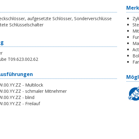
Mer
ckschlösser, aufgesetzte Schlösser, Sonderverschlüsse
Zyl
tete Schlüsselschalter
St
Mi
Fun
ng
Ma
Act
er
Boh
ube T09.623.002.62
Far
Ausführungen
Mögl
.00.YY.ZZ - Multilock
W.00.YY.ZZ - schmaler Mitnehmer
.00.YY.ZZ - blind
.00.YY.ZZ - Freilauf