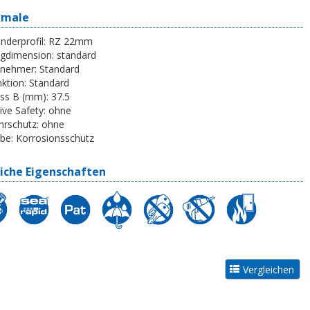
kmale
inderprofil:
RZ 22mm
egdimension:
standard
tnehmer:
Standard
ktion:
Standard
ss B (mm):
37.5
ive Safety:
ohne
rschutz:
ohne
be:
Korrosionsschutz
iche Eigenschaften