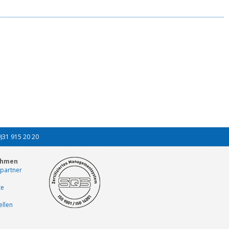
0)31 915 20 20
ehmen
partner
te
ellen