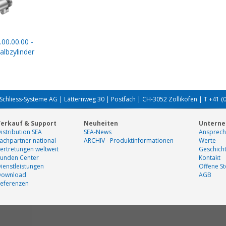
.00.00.00 -
lbzylinder
Schliess-Systeme AG | Lätternweg 30 | Postfach | CH-3052 Zollikofen | T +41 (
erkauf & Support
Neuheiten
Untern
istribution SEA
SEA-News
Ansprech
achpartner national
ARCHIV - Produktinformationen
Werte
ertretungen weltweit
Geschich
unden Center
Kontakt
ienstleistungen
Offene St
Download
AGB
eferenzen