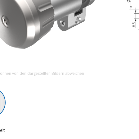
können von den dargestellten Bildern abweichen
elt