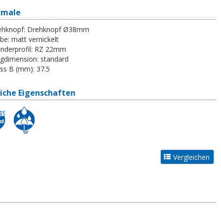
kmale
ehknopf:
Drehknopf Ø38mm
be:
matt vernickelt
inderprofil:
RZ 22mm
egdimension:
standard
ss B (mm):
37.5
iche Eigenschaften