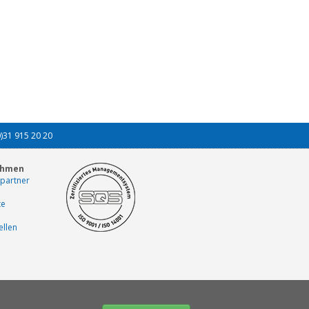
0)31 915 20 20
ehmen
partner
te
ellen