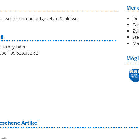
Mer
eckschlösser und aufgesetzte Schlösser
Dr
Far
Zyl
ng
St
Ma
Halbzylinder
ube T09.623.002.62
Mögl
esehene Artikel