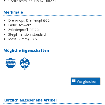
1 Stulpschraube T09.623.002.62
Merkmale
Drehknopf:
Drehknopf Ø30mm
Farbe:
schwarz
Zylinderprofil:
RZ 22mm
Stegdimension:
standard
Mass B (mm):
32.5
Mögliche Eigenschaften
Kürzlich angesehene Artikel