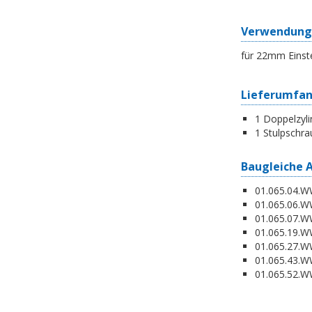
Verwendung
für 22mm Einst
Lieferumfa
1 Doppelzyli
1 Stulpschra
Baugleiche 
01.065.04.WW
01.065.06.WW
01.065.07.WW
01.065.19.W
01.065.27.WW
01.065.43.WW
01.065.52.WW