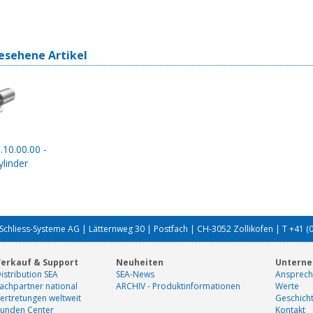
esehene Artikel
.10.00.00 -
linder
Schliess-Systeme AG | Lätternweg 30 | Postfach | CH-3052 Zollikofen | T +41 (
erkauf & Support
Neuheiten
Untern
istribution SEA
SEA-News
Ansprech
achpartner national
ARCHIV - Produktinformationen
Werte
ertretungen weltweit
Geschich
unden Center
Kontakt