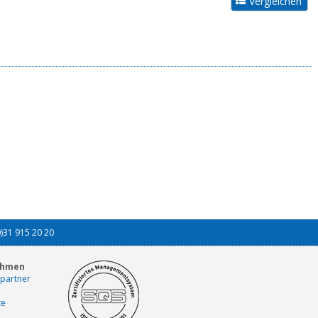
0)31 915 20 20
ehmen
partner
te