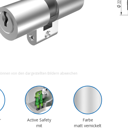
können von den dargestellten Bildern abweichen
r
Active Safety
Farbe
mit
matt vernickelt