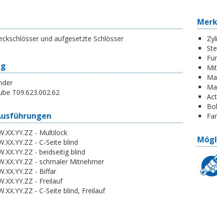
Mer
eckschlösser und aufgesetzte Schlösser
Zyl
St
Fun
ng
Mi
Ma
nder
Ma
ube T09.623.002.62
Act
Boh
Ausführungen
Far
.XX.YY.ZZ - Multilock
Mögl
.XX.YY.ZZ - C-Seite blind
.XX.YY.ZZ - beidseitig blind
W.XX.YY.ZZ - schmaler Mitnehmer
.XX.YY.ZZ - Biffar
.XX.YY.ZZ - Freilauf
.XX.YY.ZZ - C-Seite blind, Freilauf