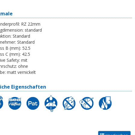
kmale
inderprofil:
RZ 22mm
egdimension:
standard
ktion:
Standard
tnehmer:
Standard
ss B (mm):
52.5
ss C (mm):
42.5
ive Safety:
mit
rschutz:
ohne
be:
matt vernickelt
iche Eigenschaften