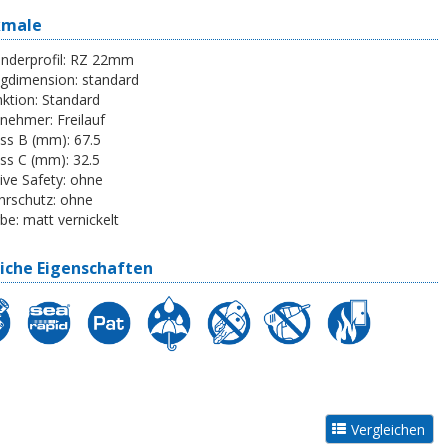
kmale
inderprofil:
RZ 22mm
egdimension:
standard
ktion:
Standard
tnehmer:
Freilauf
ss B (mm):
67.5
ss C (mm):
32.5
ive Safety:
ohne
rschutz:
ohne
be:
matt vernickelt
iche Eigenschaften