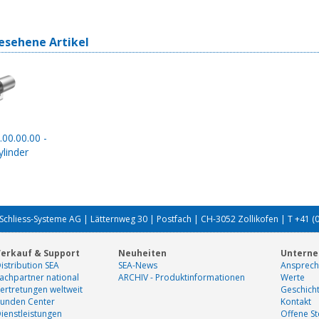
esehene Artikel
.00.00.00 -
linder
Schliess-Systeme AG | Lätternweg 30 | Postfach | CH-3052 Zollikofen | T +41 (
erkauf & Support
Neuheiten
Untern
istribution SEA
SEA-News
Ansprech
achpartner national
ARCHIV - Produktinformationen
Werte
ertretungen weltweit
Geschich
unden Center
Kontakt
ienstleistungen
Offene St