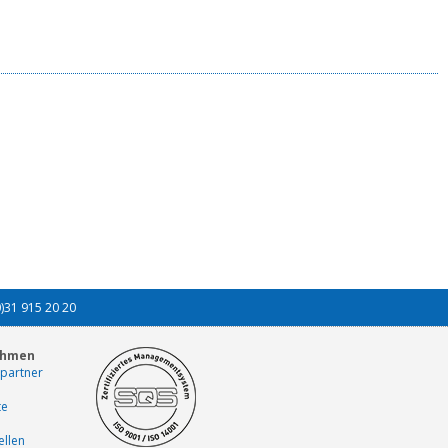
0)31 915 20 20
ehmen
partner
te
ellen