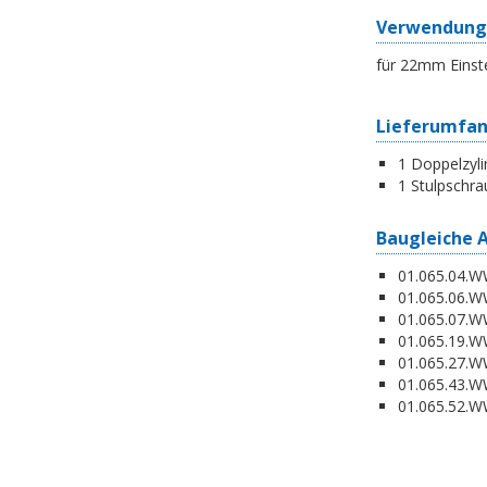
Verwendung
für 22mm Einst
Lieferumfa
1 Doppelzyli
1 Stulpschra
Baugleiche 
01.065.04.WW
01.065.06.WW
01.065.07.WW
01.065.19.W
01.065.27.WW
01.065.43.WW
01.065.52.WW