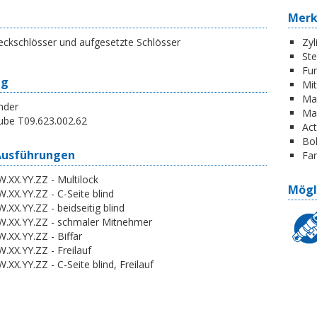
Mer
eckschlösser und aufgesetzte Schlösser
Zyl
St
Fun
ng
Mi
Ma
nder
Ma
ube T09.623.002.62
Act
Boh
Ausführungen
Far
.XX.YY.ZZ - Multilock
Mögl
.XX.YY.ZZ - C-Seite blind
.XX.YY.ZZ - beidseitig blind
W.XX.YY.ZZ - schmaler Mitnehmer
.XX.YY.ZZ - Biffar
.XX.YY.ZZ - Freilauf
.XX.YY.ZZ - C-Seite blind, Freilauf