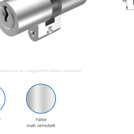
können von den dargestellten Bildern abweichen
r
Farbe
matt vernickelt