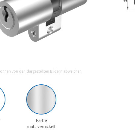
können von den dargestellten Bildern abweichen
r
Farbe
matt vernickelt