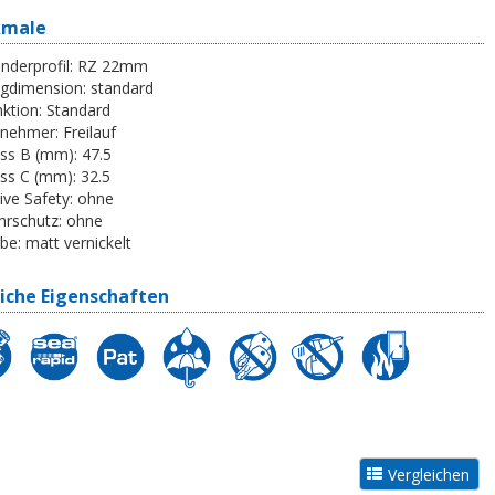
kmale
inderprofil:
RZ 22mm
egdimension:
standard
ktion:
Standard
tnehmer:
Freilauf
ss B (mm):
47.5
ss C (mm):
32.5
ive Safety:
ohne
rschutz:
ohne
be:
matt vernickelt
iche Eigenschaften