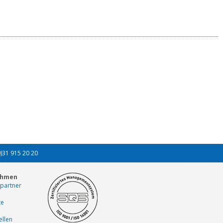
0)31 915 20 20
ehmen
partner
te
ellen