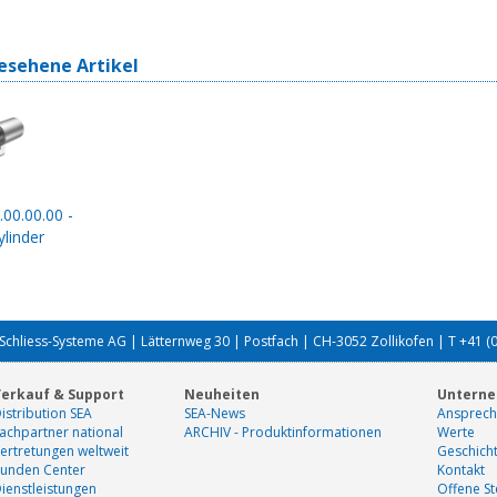
esehene Artikel
.00.00.00 -
linder
Schliess-Systeme AG | Lätternweg 30 | Postfach | CH-3052 Zollikofen | T +41 (
erkauf & Support
Neuheiten
Untern
istribution SEA
SEA-News
Ansprech
achpartner national
ARCHIV - Produktinformationen
Werte
ertretungen weltweit
Geschich
unden Center
Kontakt
ienstleistungen
Offene St