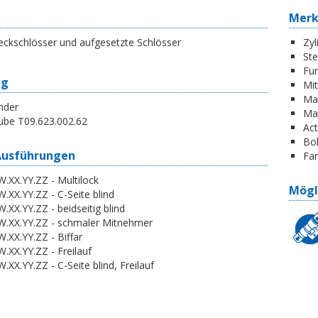
Mer
eckschlösser und aufgesetzte Schlösser
Zyl
St
Fun
ng
Mi
Ma
nder
Ma
ube T09.623.002.62
Act
Boh
Ausführungen
Far
.XX.YY.ZZ - Multilock
Mögl
.XX.YY.ZZ - C-Seite blind
.XX.YY.ZZ - beidseitig blind
W.XX.YY.ZZ - schmaler Mitnehmer
.XX.YY.ZZ - Biffar
.XX.YY.ZZ - Freilauf
.XX.YY.ZZ - C-Seite blind, Freilauf