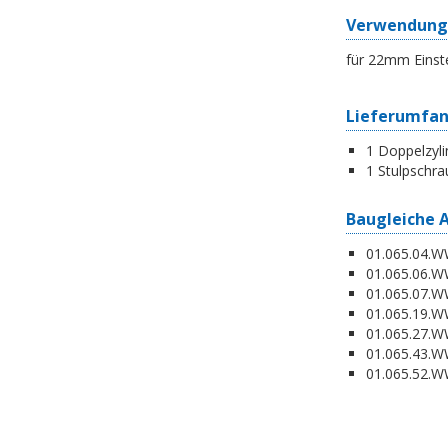
Verwendung
für 22mm Einst
Lieferumfa
1 Doppelzyli
1 Stulpschra
Baugleiche 
01.065.04.WW
01.065.06.WW
01.065.07.WW
01.065.19.W
01.065.27.WW
01.065.43.WW
01.065.52.WW