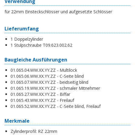
Verwendung
für 22mm Einsteckschlösser und aufgesetzte Schlösser
Lieferumfang
1 Doppelzylinder
1 Stulpschraube T09.623.002.62
Baugleiche Ausführungen
01.065.04.WW.XX.YY.ZZ - Multilock
01.065.06.WW.XX.YY.ZZ - C-Seite blind
01.065.07.WW.XX.YY.ZZ - beidseitig blind
01.065.19.WW.XX.YY.ZZ - schmaler Mitnehmer
01.065.27.WW.XX.YY.ZZ - Biffar
01.065.43.WW.XX.YY.ZZ - Freilauf
01.065.52.WW.XX.YY.ZZ - C-Seite blind, Freilauf
Merkmale
Zylinderprofil:
RZ 22mm