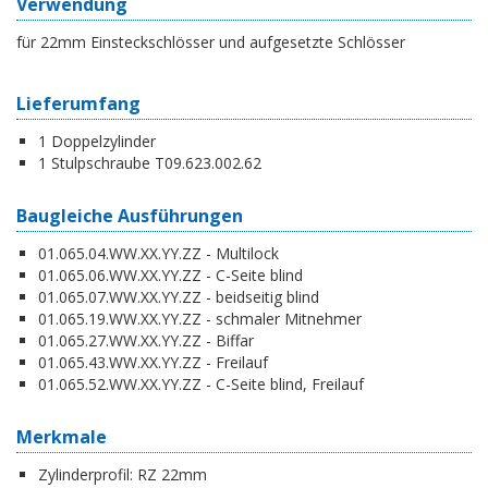
Verwendung
für 22mm Einsteckschlösser und aufgesetzte Schlösser
Lieferumfang
1 Doppelzylinder
1 Stulpschraube T09.623.002.62
Baugleiche Ausführungen
01.065.04.WW.XX.YY.ZZ - Multilock
01.065.06.WW.XX.YY.ZZ - C-Seite blind
01.065.07.WW.XX.YY.ZZ - beidseitig blind
01.065.19.WW.XX.YY.ZZ - schmaler Mitnehmer
01.065.27.WW.XX.YY.ZZ - Biffar
01.065.43.WW.XX.YY.ZZ - Freilauf
01.065.52.WW.XX.YY.ZZ - C-Seite blind, Freilauf
Merkmale
Zylinderprofil:
RZ 22mm