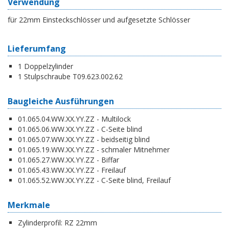
Verwendung
für 22mm Einsteckschlösser und aufgesetzte Schlösser
Lieferumfang
1 Doppelzylinder
1 Stulpschraube T09.623.002.62
Baugleiche Ausführungen
01.065.04.WW.XX.YY.ZZ - Multilock
01.065.06.WW.XX.YY.ZZ - C-Seite blind
01.065.07.WW.XX.YY.ZZ - beidseitig blind
01.065.19.WW.XX.YY.ZZ - schmaler Mitnehmer
01.065.27.WW.XX.YY.ZZ - Biffar
01.065.43.WW.XX.YY.ZZ - Freilauf
01.065.52.WW.XX.YY.ZZ - C-Seite blind, Freilauf
Merkmale
Zylinderprofil:
RZ 22mm