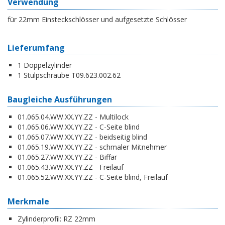
Verwendung
für 22mm Einsteckschlösser und aufgesetzte Schlösser
Lieferumfang
1 Doppelzylinder
1 Stulpschraube T09.623.002.62
Baugleiche Ausführungen
01.065.04.WW.XX.YY.ZZ - Multilock
01.065.06.WW.XX.YY.ZZ - C-Seite blind
01.065.07.WW.XX.YY.ZZ - beidseitig blind
01.065.19.WW.XX.YY.ZZ - schmaler Mitnehmer
01.065.27.WW.XX.YY.ZZ - Biffar
01.065.43.WW.XX.YY.ZZ - Freilauf
01.065.52.WW.XX.YY.ZZ - C-Seite blind, Freilauf
Merkmale
Zylinderprofil:
RZ 22mm