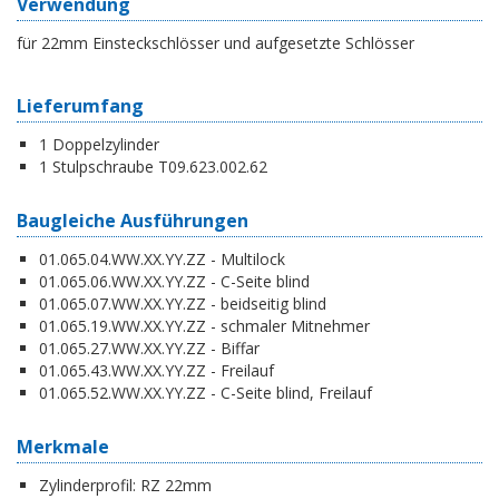
Verwendung
für 22mm Einsteckschlösser und aufgesetzte Schlösser
Lieferumfang
1 Doppelzylinder
1 Stulpschraube T09.623.002.62
Baugleiche Ausführungen
01.065.04.WW.XX.YY.ZZ - Multilock
01.065.06.WW.XX.YY.ZZ - C-Seite blind
01.065.07.WW.XX.YY.ZZ - beidseitig blind
01.065.19.WW.XX.YY.ZZ - schmaler Mitnehmer
01.065.27.WW.XX.YY.ZZ - Biffar
01.065.43.WW.XX.YY.ZZ - Freilauf
01.065.52.WW.XX.YY.ZZ - C-Seite blind, Freilauf
Merkmale
Zylinderprofil:
RZ 22mm