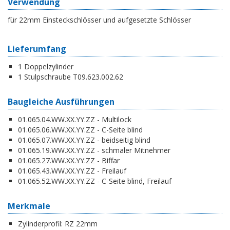
Verwendung
für 22mm Einsteckschlösser und aufgesetzte Schlösser
Lieferumfang
1 Doppelzylinder
1 Stulpschraube T09.623.002.62
Baugleiche Ausführungen
01.065.04.WW.XX.YY.ZZ - Multilock
01.065.06.WW.XX.YY.ZZ - C-Seite blind
01.065.07.WW.XX.YY.ZZ - beidseitig blind
01.065.19.WW.XX.YY.ZZ - schmaler Mitnehmer
01.065.27.WW.XX.YY.ZZ - Biffar
01.065.43.WW.XX.YY.ZZ - Freilauf
01.065.52.WW.XX.YY.ZZ - C-Seite blind, Freilauf
Merkmale
Zylinderprofil:
RZ 22mm