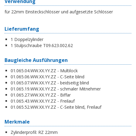
Verwendung
für 22mm Einsteckschlösser und aufgesetzte Schlösser
Lieferumfang
1 Doppelzylinder
1 Stulpschraube T09.623.002.62
Baugleiche Ausführungen
01.065.04.WW.XX.YY.ZZ - Multilock
01.065.06.WW.XX.YY.ZZ - C-Seite blind
01.065.07.WW.XX.YY.ZZ - beidseitig blind
01.065.19.WW.XX.YY.ZZ - schmaler Mitnehmer
01.065.27.WW.XX.YY.ZZ - Biffar
01.065.43.WW.XX.YY.ZZ - Freilauf
01.065.52.WW.XX.YY.ZZ - C-Seite blind, Freilauf
Merkmale
Zylinderprofil:
RZ 22mm