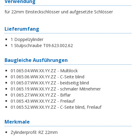
Verwendung
für 22mm Einsteckschlösser und aufgesetzte Schlösser
Lieferumfang
1 Doppelzylinder
1 Stulpschraube T09.623.002.62
Baugleiche Ausführungen
01.065.04.WW.XX.YY.ZZ - Multilock
01.065.06.WW.XX.YY.ZZ - C-Seite blind
01.065.07.WW.XX.YY.ZZ - beidseitig blind
01.065.19.WW.XX.YY.ZZ - schmaler Mitnehmer
01.065.27.WW.XX.YY.ZZ - Biffar
01.065.43.WW.XX.YY.ZZ - Freilauf
01.065.52.WW.XX.YY.ZZ - C-Seite blind, Freilauf
Merkmale
Zylinderprofil:
RZ 22mm