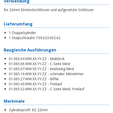
Verwendung
für 22mm Einsteckschlösser und aufgesetzte Schlösser
Lieferumfang
1 Doppelzylinder
1 Stulpschraube T09.623.002.62
Baugleiche Ausführungen
01.065.04.WW.XX.YY.ZZ - Multilock
01.065.06.WW.XX.YY.ZZ - C-Seite blind
01.065.07.WW.XX.YY.ZZ - beidseitig blind
01.065.19.WW.XX.YY.ZZ - schmaler Mitnehmer
01.065.27.WW.XX.YY.ZZ - Biffar
01.065.43.WW.XX.YY.ZZ - Freilauf
01.065.52.WW.XX.YY.ZZ - C-Seite blind, Freilauf
Merkmale
Zylinderprofil:
RZ 22mm