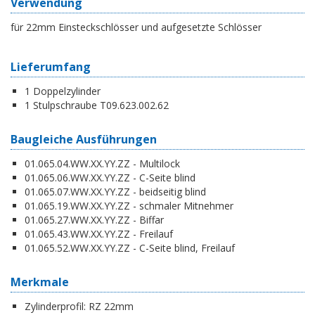
Verwendung
für 22mm Einsteckschlösser und aufgesetzte Schlösser
Lieferumfang
1 Doppelzylinder
1 Stulpschraube T09.623.002.62
Baugleiche Ausführungen
01.065.04.WW.XX.YY.ZZ - Multilock
01.065.06.WW.XX.YY.ZZ - C-Seite blind
01.065.07.WW.XX.YY.ZZ - beidseitig blind
01.065.19.WW.XX.YY.ZZ - schmaler Mitnehmer
01.065.27.WW.XX.YY.ZZ - Biffar
01.065.43.WW.XX.YY.ZZ - Freilauf
01.065.52.WW.XX.YY.ZZ - C-Seite blind, Freilauf
Merkmale
Zylinderprofil:
RZ 22mm