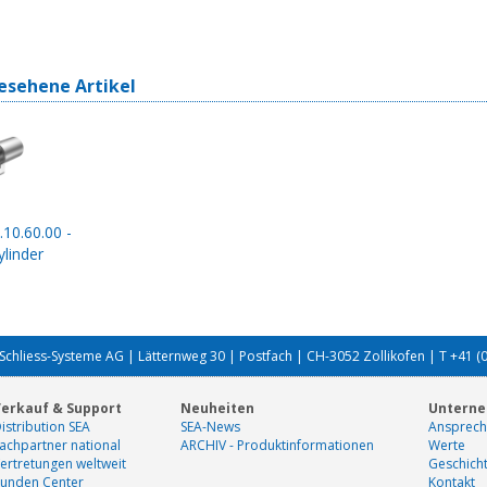
esehene Artikel
.10.60.00 -
linder
Schliess-Systeme AG | Lätternweg 30 | Postfach | CH-3052 Zollikofen | T +41 (
erkauf & Support
Neuheiten
Untern
istribution SEA
SEA-News
Ansprech
achpartner national
ARCHIV - Produktinformationen
Werte
ertretungen weltweit
Geschich
unden Center
Kontakt