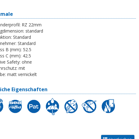
kmale
inderprofil:
RZ 22mm
egdimension:
standard
ktion:
Standard
tnehmer:
Standard
ss B (mm):
52.5
ss C (mm):
42.5
ive Safety:
ohne
rschutz:
mit
be:
matt vernickelt
iche Eigenschaften