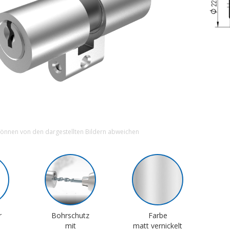
können von den dargestellten Bildern abweichen
r
Bohrschutz
Farbe
mit
matt vernickelt