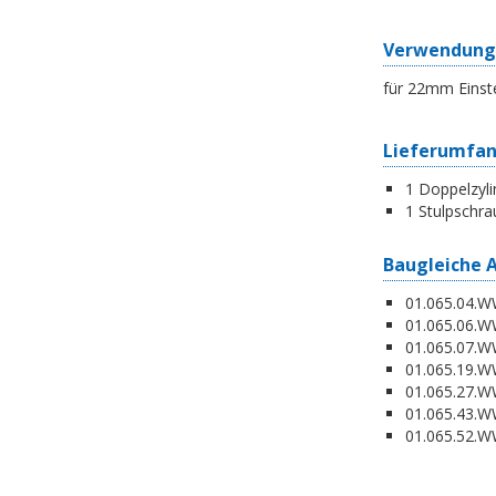
Verwendung
für 22mm Einst
Lieferumfa
1 Doppelzyli
1 Stulpschra
Baugleiche 
01.065.04.WW
01.065.06.WW
01.065.07.WW
01.065.19.W
01.065.27.WW
01.065.43.WW
01.065.52.WW