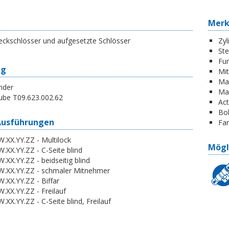
Mer
eckschlösser und aufgesetzte Schlösser
Zyl
St
Fun
ng
Mi
Ma
nder
Ma
ube T09.623.002.62
Act
Boh
Ausführungen
Far
.XX.YY.ZZ - Multilock
Mögl
.XX.YY.ZZ - C-Seite blind
.XX.YY.ZZ - beidseitig blind
W.XX.YY.ZZ - schmaler Mitnehmer
.XX.YY.ZZ - Biffar
.XX.YY.ZZ - Freilauf
.XX.YY.ZZ - C-Seite blind, Freilauf