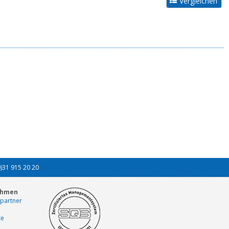
0)31 915 20 20
ehmen
partner
te