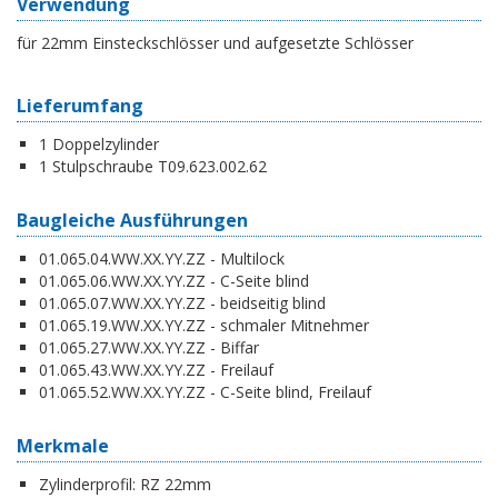
Verwendung
für 22mm Einsteckschlösser und aufgesetzte Schlösser
Lieferumfang
1 Doppelzylinder
1 Stulpschraube T09.623.002.62
Baugleiche Ausführungen
01.065.04.WW.XX.YY.ZZ - Multilock
01.065.06.WW.XX.YY.ZZ - C-Seite blind
01.065.07.WW.XX.YY.ZZ - beidseitig blind
01.065.19.WW.XX.YY.ZZ - schmaler Mitnehmer
01.065.27.WW.XX.YY.ZZ - Biffar
01.065.43.WW.XX.YY.ZZ - Freilauf
01.065.52.WW.XX.YY.ZZ - C-Seite blind, Freilauf
Merkmale
Zylinderprofil:
RZ 22mm